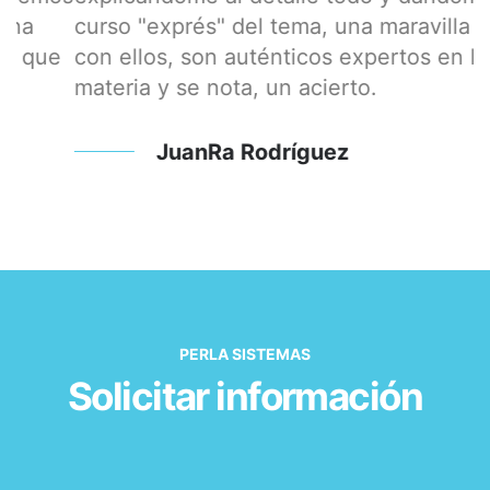
curso "exprés" del tema, una maravilla tratar
M
e
con ellos, son auténticos expertos en la
materia y se nota, un acierto.
JuanRa Rodríguez
PERLA SISTEMAS
Solicitar información