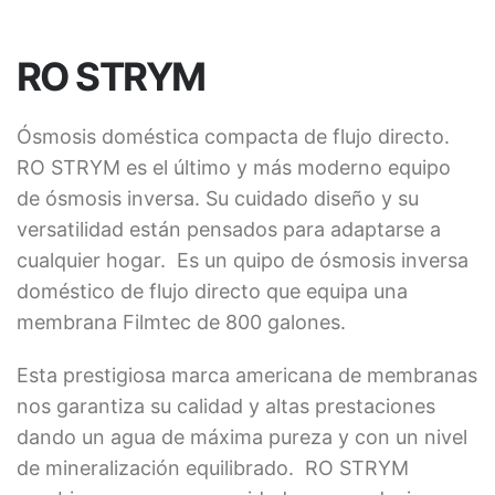
RO STRYM
DIRECCIÓN
Ósmosis doméstica compacta de flujo directo.
Paseo del Limonar, 2
RO STRYM es el último y más moderno equipo
Bloque 2, 5ª A
de ósmosis inversa. Su cuidado diseño y su
29016 Málaga
versatilidad están pensados para adaptarse a
TELÉFONO
cualquier hogar. Es un quipo de ósmosis inversa
611 414 391
doméstico de flujo directo que equipa una
CORREO ELECTRÓNICO
membrana Filmtec de 800 galones.
info@perlasistemas.es
Esta prestigiosa marca americana de membranas
REDES SOCIALES
nos garantiza su calidad y altas prestaciones
dando un agua de máxima pureza y con un nivel
de mineralización equilibrado. RO STRYM