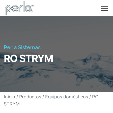
NOSOTROS
PROMOCIONES
FACILIDADES DE PAGO
PRODUCTOS
PREGUNTAS FRECUENTES
CONTACTO
Perla Sistemas
RO STRYM
Inicio
/
Productos
/
Equipos domésticos
/ RO
STRYM