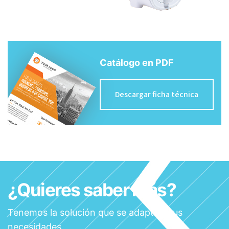
Catálogo en PDF
Descargar ficha técnica
¿Quieres saber más?
Tenemos la solución que se adapta a tus
necesidades