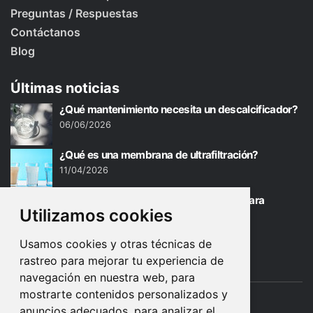
Preguntas / Respuestas
Contáctanos
Blog
Últimas noticias
¿Qué mantenimiento necesita un descalcificador?
06/06/2026
¿Qué es una membrana de ultrafiltración?
11/04/2026
Agua de ósmosis para bebés: ¿Buena para
Utilizamos cookies
biberones?
02/01/2026
Usamos cookies y otras técnicas de
rastreo para mejorar tu experiencia de
navegación en nuestra web, para
mostrarte contenidos personalizados y
anuncios adecuados, para analizar el