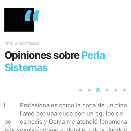
“
PERLA SISTEMAS
Opiniones sobre
Perla
Sistemas
Profesionales como la copa de un pino,
P
llamé por una duda con un equipo de
a
osmosis y Gema me atendió fenomenal,
d
os
explicándome al detalle todo y dándome un
f