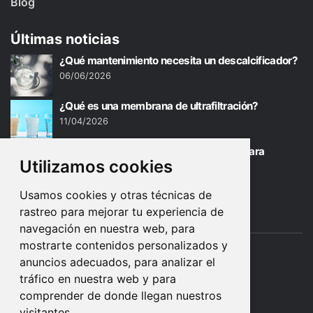
Blog
Últimas noticias
¿Qué mantenimiento necesita un descalcificador?
06/06/2026
¿Qué es una membrana de ultrafiltración?
11/04/2026
Agua de ósmosis para bebés: ¿Buena para
Utilizamos cookies
biberones?
02/01/2026
Usamos cookies y otras técnicas de
rastreo para mejorar tu experiencia de
navegación en nuestra web, para
mostrarte contenidos personalizados y
anuncios adecuados, para analizar el
tráfico en nuestra web y para
comprender de donde llegan nuestros
visitantes.