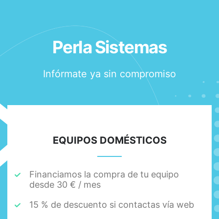
TELÉFONO
611 414 391
CORREO ELECTRÓNICO
Perla Sistemas
info@perlasistemas.es
REDES SOCIALES
Infórmate ya sin compromiso
EQUIPOS DOMÉSTICOS
Financiamos la compra de tu equipo
desde 30 € / mes
15 % de descuento si contactas vía web
Contáctanos