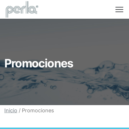
NOSOTROS
PROMOCIONES
FACILIDADES DE PAGO
PRODUCTOS
PREGUNTAS FRECUENTES
CONTACTO
Promociones
DIRECCIÓN
Paseo del Limonar, 2
Inicio
/ Promociones
Bloque 2, 5ª A
29016 Málaga