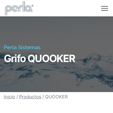
NOSOTROS
PROMOCIONES
FACILIDADES DE PAGO
PRODUCTOS
PREGUNTAS FRECUENTES
CONTACTO
Perla Sistemas
Grifo QUOOKER
Inicio
/
Productos
/ QUOOKER