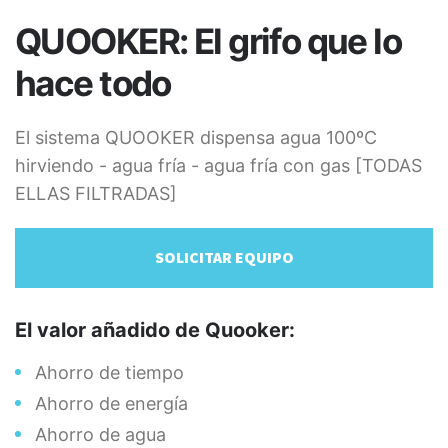
DIRECCIÓN
QUOOKER: El grifo que lo
Paseo del Limonar, 2
Bloque 2, 5ª A
hace todo
29016 Málaga
TELÉFONO
El sistema QUOOKER dispensa agua 100ºC
611 414 391
hirviendo - agua fría - agua fría con gas [TODAS
ELLAS FILTRADAS]
CORREO ELECTRÓNICO
info@perlasistemas.es
SOLICITAR EQUIPO
REDES SOCIALES
El valor añadido de Quooker:
Ahorro de tiempo
Ahorro de energía
Ahorro de agua