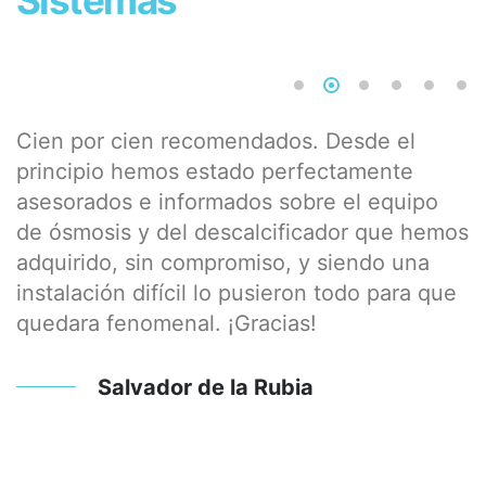
Cien por cien recomendados. Desde el
P
principio hemos estado perfectamente
l
asesorados e informados sobre el equipo
o
de ósmosis y del descalcificador que hemos
e
se
adquirido, sin compromiso, y siendo una
c
instalación difícil lo pusieron todo para que
c
quedara fenomenal. ¡Gracias!
m
Salvador de la Rubia