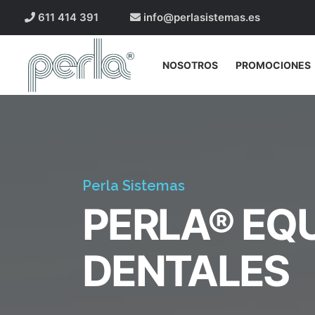
611 414 391
info@perlasistemas.es
NOSOTROS
PROMOCIONES
Perla Sistemas
PERLA® EQU
DENTALES