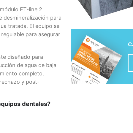
 módulo FT-line 2
e desmineralización para
gua tratada.
El equipo se
 regulable para asegurar
C
nte diseñado para
cción de agua de baja
amiento completo,
rechazo y post-
 equipos dentales?