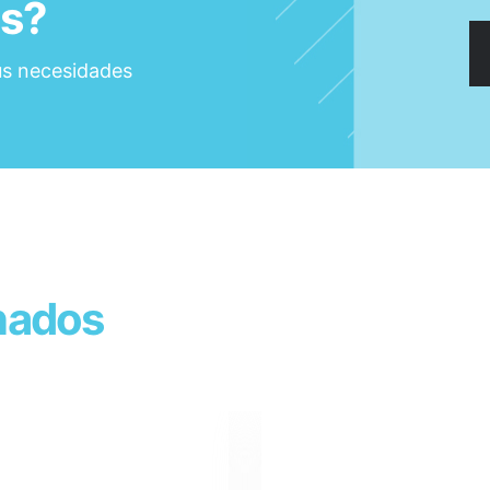
ás?
us necesidades
nados