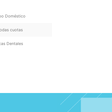
po Doméstico
das cuotas
icas Dentales