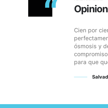
“
Opinion
n equipo de ósmosis y
Cien por ci
sde que me puse en
perfectamen
disponibles en todo
ósmosis y de
os y necesidades. Además
compromiso, 
lizado su trabajo muy bien
para que qu
Salvad