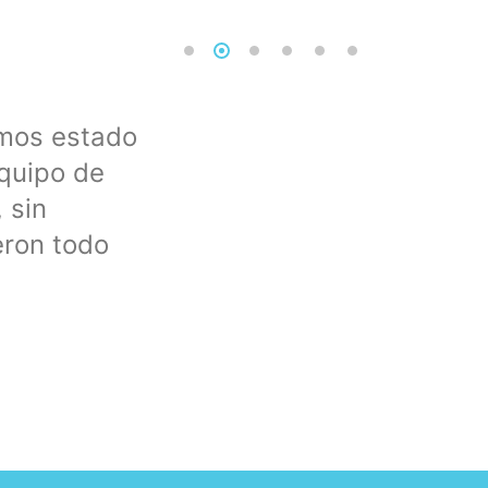
emos estado
Profesionales como la cop
quipo de
un equipo de osmosis y G
 sin
explicándome al detalle t
eron todo
tema, una maravilla tratar
la materia y se nota, un ac
JuanRa Rodríguez