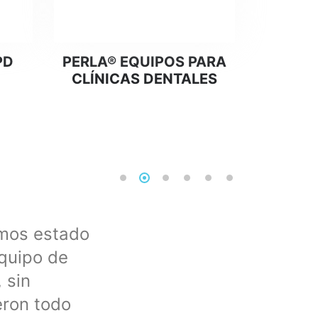
Leer más
PD
PERLA® EQUIPOS PARA
CLÍNICAS DENTALES
emos estado
Profesionales como la cop
quipo de
un equipo de osmosis y G
 sin
explicándome al detalle t
eron todo
tema, una maravilla tratar