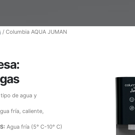
s
/ Columbia AQUA JUMAN
esa:
 gas
 tipo de agua y
ua fría, caliente,
S:
Agua fría (5° C-10° C)