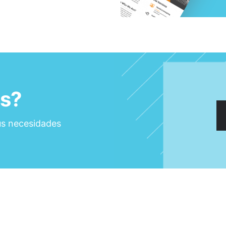
ás?
us necesidades