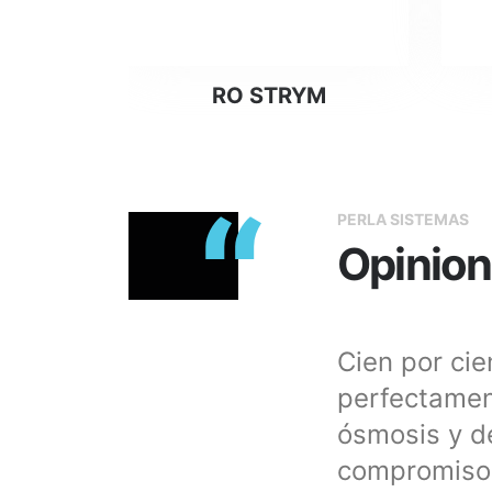
Leer más
RO STRYM
“
PERLA SISTEMAS
Opinion
n equipo de ósmosis y
Cien por ci
sde que me puse en
perfectamen
disponibles en todo
ósmosis y de
os y necesidades. Además
compromiso, 